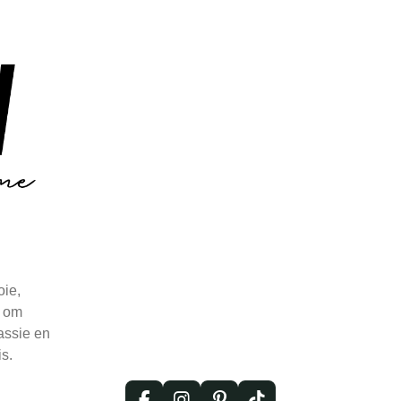
ie,
n om
assie en
is.