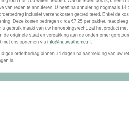
ing toch niet zou willen hebben. Wat de reden ook is, u
heeft h
e van reden te annuleren. U heeft na annulering nogmaals 14 
e orderbedrag inclusief verzendkosten gecrediteerd. Enkel de kos
ening. Deze kosten bedragen circa €7,25 per pakket, raadpleeg 
n u gebruik maakt van uw herroepingsrecht, zal het product met
– in de originele staat en verpakking aan de ondernemer gereto
act met ons opnemen via
info@nuuwathome.nl.
uldigde orderbedrag binnen 14 dagen na aanmelding van uw reto
gen is.