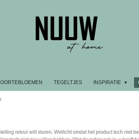
BOORTEBLOEMEN
TEGELTJES
INSPIRATIE
n
ling retour wilt sturen. Wellicht omdat het product toch niet be