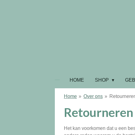
Ga
direct
naar
de
hoofdinhoud
HOME
SHOP
GE
Home
»
Over ons
»
Retournere
Retourneren
Het kan voorkomen dat u een bestel