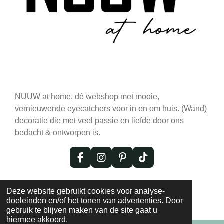
NUUW at home, dé webshop met mooie,
vernieuwende eyecatchers voor in en om huis. (Wand)
decoratie die met veel passie en liefde door ons
bedacht & ontworpen is.
F
I
P
T
a
n
i
i
c
s
n
k
© 2020 - 2026 NUUW at Home: Exclusieve
e
t
t
T
Deze website gebruikt cookies voor analyse-
Eyecatchers voor Jouw Interieur
b
a
e
o
doeleinden en/of het tonen van advertenties. Door
o
g
r
k
gebruik te blijven maken van de site gaat u
o
r
e
hiermee akkoord.