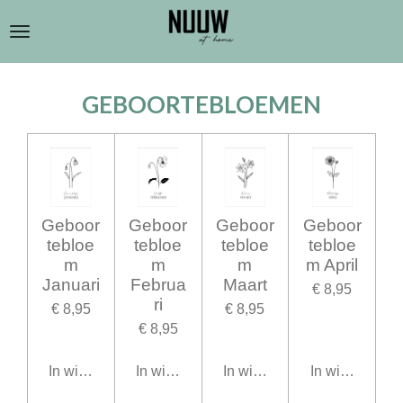
Ga
direct
naar
de
GEBOORTEBLOEMEN
hoofdinhoud
Geboor
Geboor
Geboor
Geboor
tebloe
tebloe
tebloe
tebloe
m
m
m
m April
Januari
Februa
Maart
€ 8,95
ri
€ 8,95
€ 8,95
€ 8,95
In winkelwagen
In winkelwagen
In winkelwagen
In winkelwage