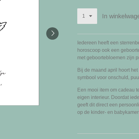
In winkelwag
Iedereen heeft een sterrenbe
horoscoop ook een geboor
met geboortebloemen zijn pr
Bij de maand april hoort het
symbool voor onschuld, puur
Een mooi item om cadeau te 
eigen interieur. Doordat ie
geeft dit direct een persoonl
op de kinder- en babykamer