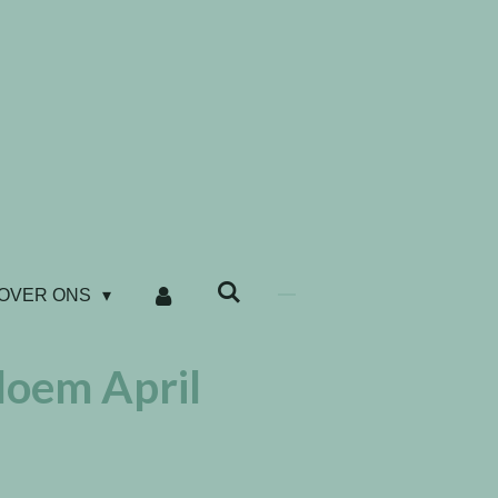
OVER ONS
loem April