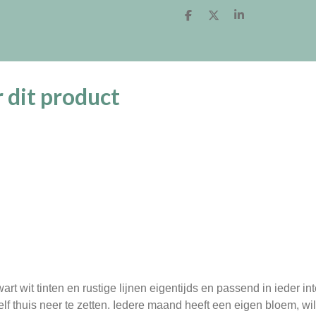
D
D
S
e
e
h
l
e
a
e
l
r
n
e
 dit product
rt wit tinten en rustige lijnen eigentijds en passend in ieder i
f thuis neer te zetten. Iedere maand heeft een eigen bloem, wil 