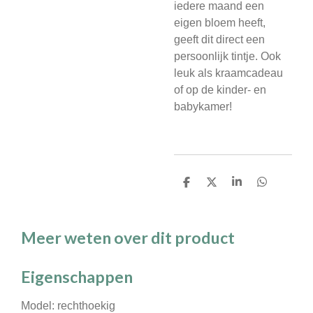
iedere maand een
eigen bloem heeft,
geeft dit direct een
persoonlijk tintje. Ook
leuk als kraamcadeau
of op de kinder- en
babykamer!
D
D
S
D
e
e
h
e
l
e
a
l
e
l
r
e
n
e
n
Meer weten over dit product
Eigenschappen
Model: rechthoekig