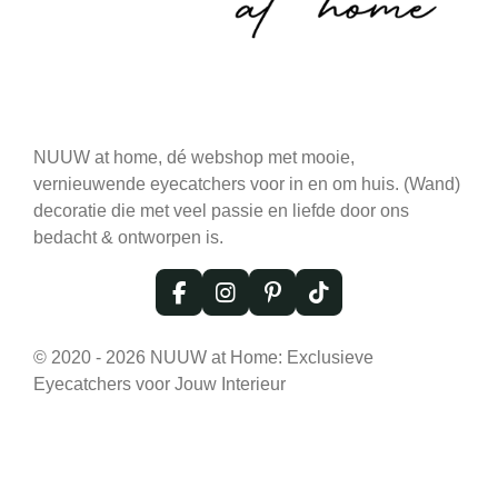
NUUW at home, dé webshop met mooie,
vernieuwende eyecatchers voor in en om huis. (Wand)
decoratie die met veel passie en liefde door ons
bedacht & ontworpen is.
F
I
P
T
a
n
i
i
c
s
n
k
© 2020 - 2026 NUUW at Home: Exclusieve
e
t
t
T
Eyecatchers voor Jouw Interieur
b
a
e
o
o
g
r
k
o
r
e
k
a
s
m
t