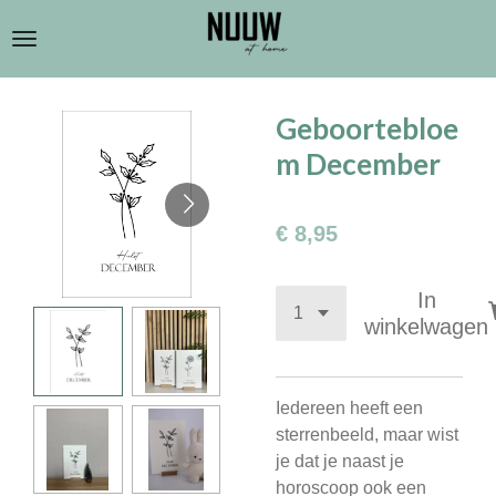
Ga
direct
naar
de
Geboortebloe
hoofdinhoud
m December
€ 8,95
In
winkelwagen
Iedereen heeft een
sterrenbeeld, maar wist
je dat je naast je
horoscoop ook een