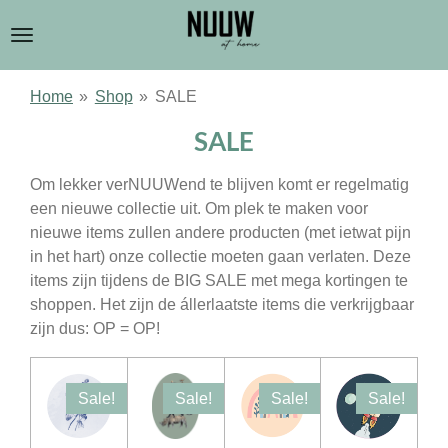
Ga
direct
naar
de
Home
»
Shop
»
SALE
hoofdinhoud
SALE
Om lekker verNUUWend te blijven komt er regelmatig
een nieuwe collectie uit. Om plek te maken voor
nieuwe items zullen andere producten (met ietwat pijn
in het hart) onze collectie moeten gaan verlaten. Deze
items zijn tijdens de BIG SALE met mega kortingen te
shoppen. Het zijn de állerlaatste items die verkrijgbaar
zijn dus: OP = OP!
Sale!
Sale!
Sale!
Sale!