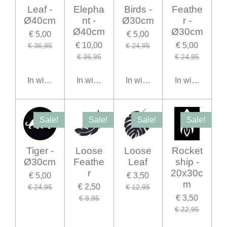
Leaf -
Elepha
Birds -
Feathe
Ø40cm
nt -
Ø30cm
r -
Ø40cm
Ø30cm
€ 5,00
€ 5,00
€ 10,00
€ 5,00
€ 36,95
€ 24,95
€ 36,95
€ 24,95
In winkelwagen
In winkelwagen
In winkelwagen
In winkelwage
Sale!
Sale!
Sale!
Sale!
Tiger -
Loose
Loose
Rocket
Ø30cm
Feathe
Leaf
ship -
r
20x30c
€ 5,00
€ 3,50
m
€ 2,50
€ 24,95
€ 12,95
€ 3,50
€ 8,95
€ 22,95