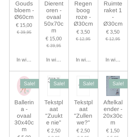
Gouds
Dierent
Regen
Ruimte
bloem -
oren -
boog
raket 1
Ø60cm
ovaal
roze -
-
50x70c
Ø30cm
Ø30cm
€ 15,00
m
€ 3,50
€ 3,50
€ 39,95
€ 15,00
€ 12,95
€ 12,95
€ 39,95
In winkelwagen
In winkelwagen
In winkelwagen
In winkelwage
Sale!
Sale!
Sale!
Sale!
Ballerin
Tekstpl
Tekstpl
Aftelkal
a -
aat
aat
ender -
ovaal
"Zuukt
"Zullen
20x30c
30x40c
e nie"
we?"
m
m
€ 2,50
€ 2,50
€ 1,50