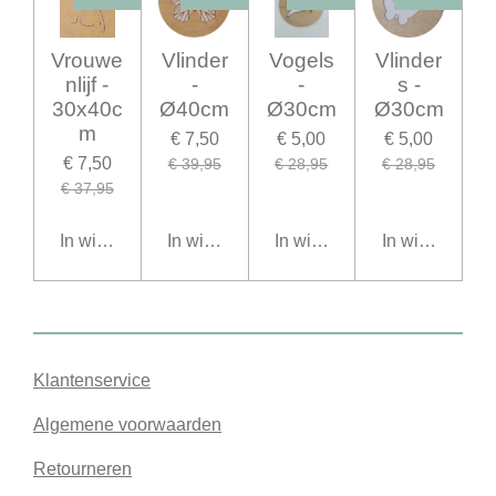
Vrouwe
Vlinder
Vogels
Vlinder
nlijf -
-
-
s -
30x40c
Ø40cm
Ø30cm
Ø30cm
m
€ 7,50
€ 5,00
€ 5,00
€ 7,50
€ 39,95
€ 28,95
€ 28,95
€ 37,95
In winkelwagen
In winkelwagen
In winkelwagen
In winkelwage
Klantenservice
Algemene voorwaarden
Retourneren