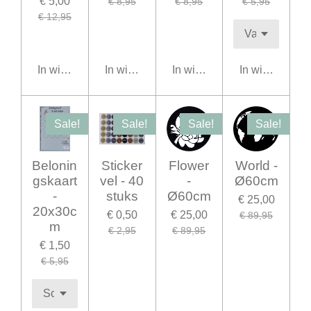
€ 5,00
€ 8,95
€ 8,95
€ 5,95
€ 12,95
In winkelwagen
In winkelwagen
In winkelwagen
In winkelwage
Sale!
Sale!
Sale!
Sale!
Belonin
Sticker
Flower
World -
gskaart
vel - 40
-
Ø60cm
-
stuks
Ø60cm
€ 25,00
20x30c
€ 0,50
€ 25,00
€ 89,95
m
€ 2,95
€ 89,95
€ 1,50
€ 5,95