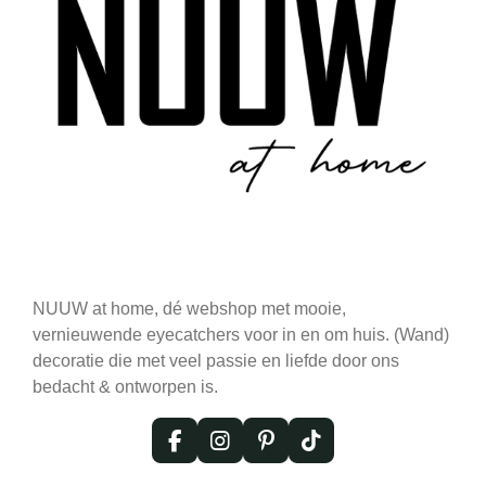
NUUW at home, dé webshop met mooie,
vernieuwende eyecatchers voor in en om huis. (Wand)
decoratie die met veel passie en liefde door ons
bedacht & ontworpen is.
F
I
P
T
a
n
i
i