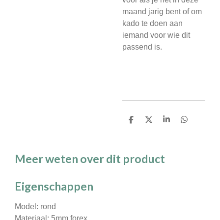
maand jarig bent of om
kado te doen aan
iemand voor wie dit
passend is.
D
D
S
D
e
e
h
e
l
e
a
l
e
l
r
e
n
e
n
Meer weten over dit product
Eigenschappen
Model: rond
Materiaal: 5mm forex