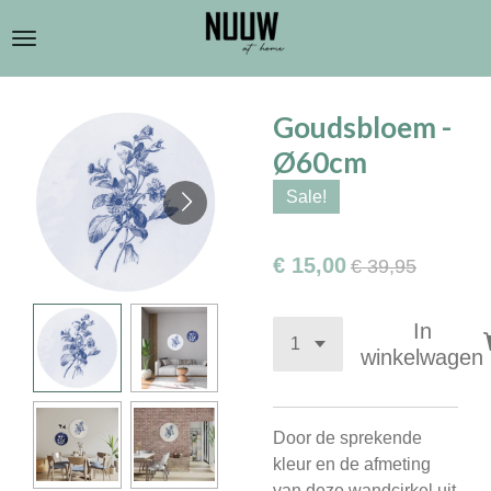
Ga
direct
naar
de
Goudsbloem -
hoofdinhoud
Ø60cm
Sale!
€ 15,00
€ 39,95
In
winkelwagen
Door de sprekende
kleur en de afmeting
van deze wandcirkel uit