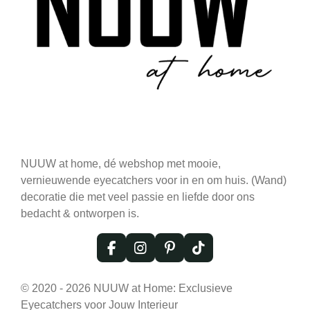
NUUW at home, dé webshop met mooie,
vernieuwende eyecatchers voor in en om huis. (Wand)
decoratie die met veel passie en liefde door ons
bedacht & ontworpen is.
F
I
P
T
a
n
i
i
c
s
n
k
© 2020 - 2026 NUUW at Home: Exclusieve
e
t
t
T
Eyecatchers voor Jouw Interieur
b
a
e
o