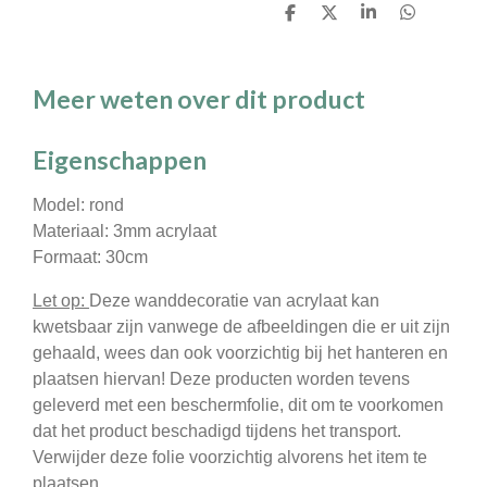
D
D
S
D
e
e
h
e
l
e
a
l
e
l
r
e
n
e
n
Meer weten over dit product
Eigenschappen
Model: rond
Materiaal: 3mm acrylaat
Formaat: 30cm
Let op:
Deze wanddecoratie van acrylaat kan
kwetsbaar zijn vanwege de afbeeldingen die er uit zijn
gehaald, wees dan ook voorzichtig bij het hanteren en
plaatsen hiervan! Deze producten worden tevens
geleverd met een beschermfolie, dit om te voorkomen
dat het product beschadigd tijdens het transport.
Verwijder deze folie voorzichtig alvorens het item te
plaatsen.