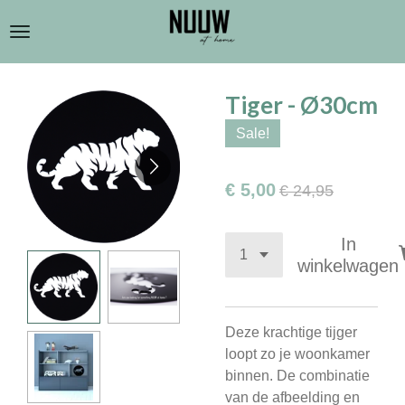
Ga
direct
naar
de
Tiger - Ø30cm
hoofdinhoud
Sale!
€ 5,00
€ 24,95
In
winkelwagen
Deze krachtige tijger
loopt zo je woonkamer
binnen. De combinatie
van de afbeelding en