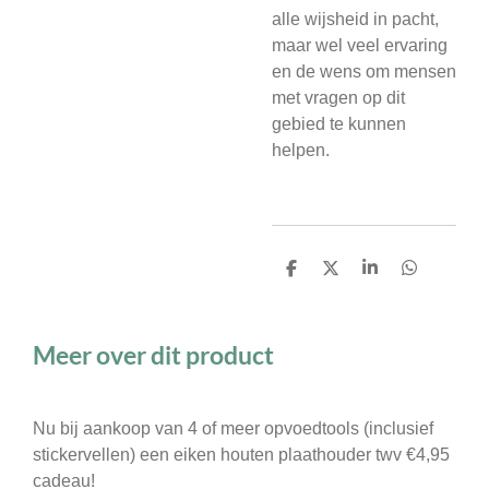
alle wijsheid in pacht,
maar wel veel ervaring
en de wens om mensen
met vragen op dit
gebied te kunnen
helpen.
D
D
S
D
e
e
h
e
l
e
a
l
e
l
r
e
n
e
n
Meer over dit product
Nu bij aankoop van 4 of meer opvoedtools (inclusief
stickervellen) een eiken houten plaathouder twv €4,95
cadeau!