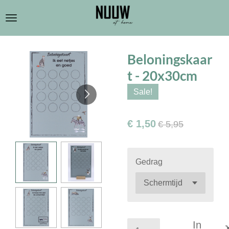
Ga
direct
naar
de
Beloningskaar
hoofdinhoud
t - 20x30cm
Sale!
€ 1,50
€ 5,95
Gedrag
In