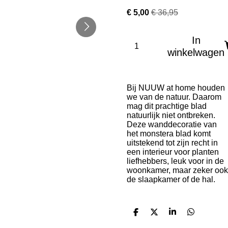
€ 5,00
€ 36,95
In
winkelwagen
Bij NUUW at home houden
we van de natuur. Daarom
mag dit prachtige blad
natuurlijk niet ontbreken.
Deze wanddecoratie van
het monstera blad komt
uitstekend tot zijn recht in
een interieur voor planten
liefhebbers, leuk voor in de
woonkamer, maar zeker ook
de slaapkamer of de hal.
D
D
S
D
e
e
h
e