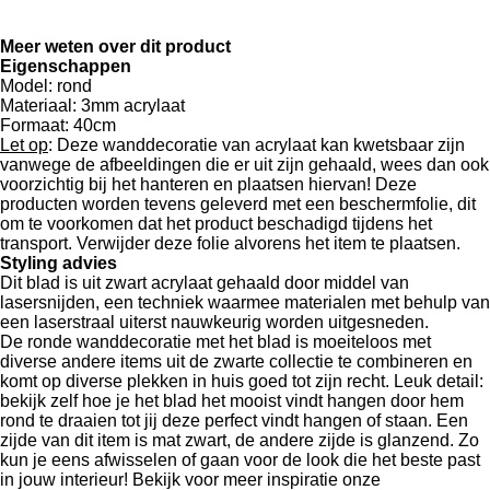
l
e
a
l
e
l
r
e
n
e
n
Meer weten over dit product
Eigenschappen
Model: rond
Materiaal: 3mm acrylaat
Formaat: 40cm
Let op
:
Deze wanddecoratie van acrylaat kan kwetsbaar zijn
vanwege de afbeeldingen die er uit zijn gehaald, wees dan ook
voorzichtig bij het hanteren en plaatsen hiervan! Deze
producten worden tevens geleverd met een beschermfolie, dit
om te voorkomen dat het product beschadigd tijdens het
transport. Verwijder deze folie alvorens het item te plaatsen.
Styling advies
Dit blad is uit zwart acrylaat gehaald door middel van
lasersnijden, een techniek waarmee materialen met behulp van
een laserstraal uiterst nauwkeurig worden uitgesneden.
De ronde wanddecoratie met het blad is moeiteloos met
diverse andere items uit de zwarte collectie te combineren en
komt op diverse plekken in huis goed tot zijn recht. Leuk detail:
bekijk zelf hoe je het blad het mooist vindt hangen door hem
rond te draaien tot jij deze perfect vindt hangen of staan. Een
zijde van dit item is mat zwart, de andere zijde is glanzend. Zo
kun je eens afwisselen of gaan voor de look die het beste past
in jouw interieur! Bekijk voor meer inspiratie onze