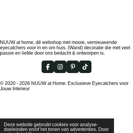
NUUW at home, dé webshop met mooie, vernieuwende
eyecatchers voor in en om huis. (Wand) decoratie die met veel
passie en liefde door ons bedacht & ontworpen is.
F
I
P
T
a
n
i
i
c
s
n
k
© 2020 - 2026 NUUW at Home: Exclusieve Eyecatchers voor
e
t
t
T
Jouw Interieur
b
a
e
o
o
g
r
k
o
r
e
k
a
s
m
t
Deze website gebruikt cookies voor analyse-
doeleinden en/of het tonen van advertenties. Door