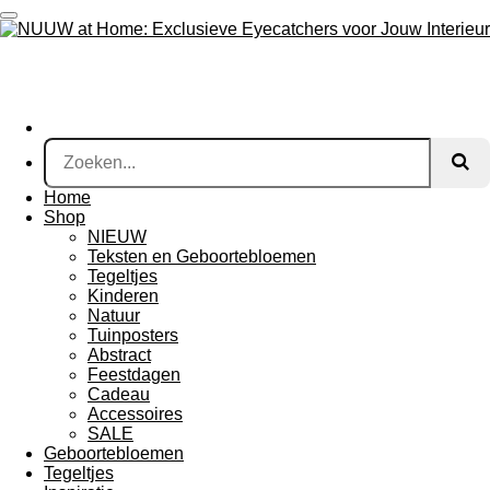
Ga
direct
naar
de
hoofdinhoud
Home
Shop
NIEUW
Teksten en Geboortebloemen
Tegeltjes
Kinderen
Natuur
Tuinposters
Abstract
Feestdagen
Cadeau
Accessoires
SALE
Geboortebloemen
Tegeltjes