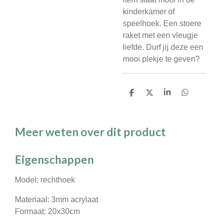
kinderkamer of
speelhoek. Een stoere
raket met een vleugje
liefde. Durf jij deze een
mooi plekje te geven?
D
D
S
D
e
e
h
e
l
e
a
l
e
l
r
e
n
e
n
Meer weten over dit product
Eigenschappen
Model: rechthoek
Materiaal: 3mm acrylaat
Formaat: 20x30cm