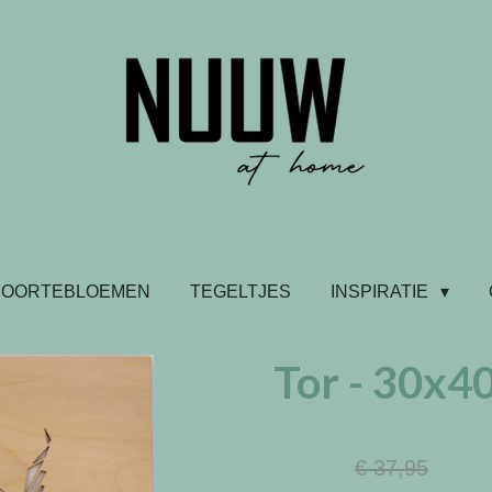
BOORTEBLOEMEN
TEGELTJES
INSPIRATIE
Tor - 30x4
€ 7,50
€ 37,95