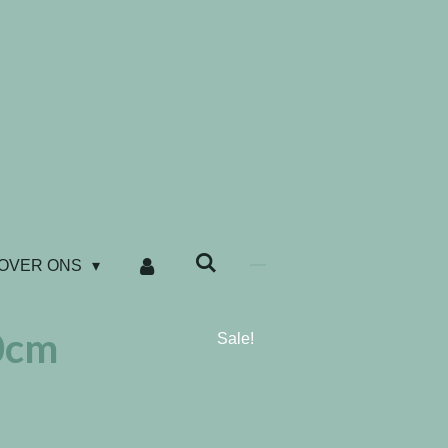
OVER ONS
0cm
Sale!