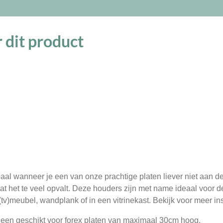
l
e
a
e
l
r
n
e
 dit product
eaal wanneer je een van onze prachtige platen liever niet aan 
dat het te veel opvalt. Deze houders zijn met name ideaal voor d
tv)meubel, wandplank of in een vitrinekast. Bekijk voor meer in
leen geschikt voor forex platen van maximaal 30cm hoog.