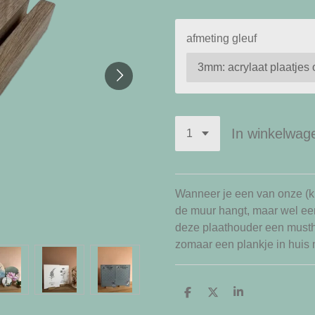
afmeting gleuf
In winkelwag
Wanneer je een van onze (k
de muur hangt, maar wel een 
deze plaathouder een musth
zomaar een plankje in huis
D
D
S
e
e
h