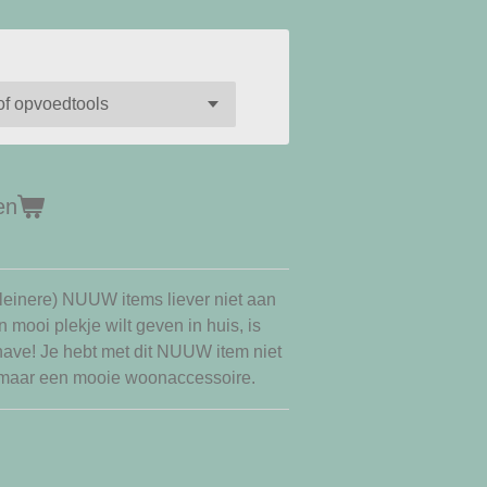
en
leinere) NUUW items liever niet aan
mooi plekje wilt geven in huis, is
ave! Je hebt met dit NUUW item niet
 maar een mooie woonaccessoire.