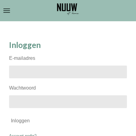
Ga
direct
naar
de
hoofdinhoud
Inloggen
E-mailadres
Wachtwoord
Inloggen
Account nodig?