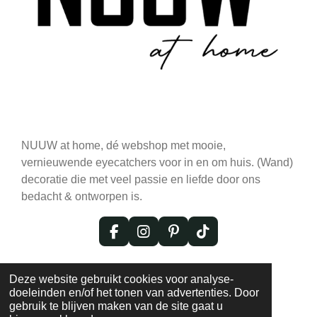
NUUW at home, dé webshop met mooie,
vernieuwende eyecatchers voor in en om huis. (Wand)
decoratie die met veel passie en liefde door ons
bedacht & ontworpen is.
F
I
P
T
a
n
i
i
c
s
n
k
© 2020 - 2026 NUUW at Home: Exclusieve
e
t
t
T
Deze website gebruikt cookies voor analyse-
Eyecatchers voor Jouw Interieur
b
a
e
o
doeleinden en/of het tonen van advertenties. Door
o
g
r
k
gebruik te blijven maken van de site gaat u