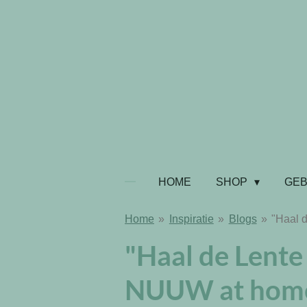
Ga
direct
naar
de
hoofdinhoud
HOME
SHOP
GE
Home
»
Inspiratie
»
Blogs
»
"Haal 
"Haal de Lente
NUUW at hom