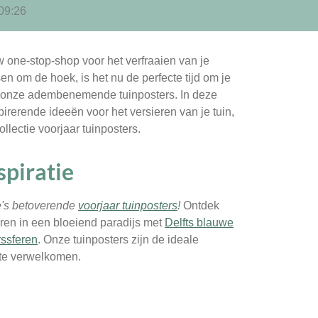
09:26
one-stop-shop voor het verfraaien van je
en om de hoek, is het nu de perfecte tijd om je
et onze adembenemende tuinposters. In deze
pirerende ideeën voor het versieren van je tuin,
lectie voorjaar tuinposters.
spiratie
e's betoverende
voorjaar tuinposters
!
Ontdek
eren in een bloeiend paradijs met
Delfts blauwe
rssferen
. Onze tuinposters zijn de ideale
 te verwelkomen.