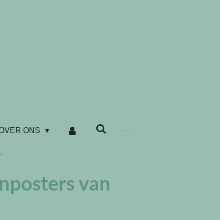
OVER ONS
"
inposters van