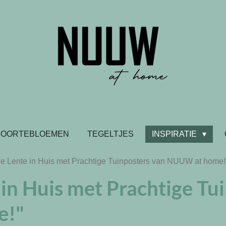
BOORTEBLOEMEN
TEGELTJES
INSPIRATIE
de Lente in Huis met Prachtige Tuinposters van NUUW at home!
 in Huis met Prachtige Tu
e!"