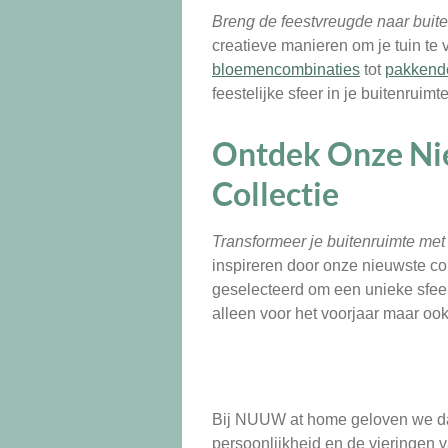
Breng de feestvreugde naar buit
creatieve manieren om je tuin te
bloemencombinaties
tot
pakkende
feestelijke sfeer in je buitenruimt
Ontdek Onze Ni
Collectie
Transformeer je buitenruimte me
inspireren door onze nieuwste col
geselecteerd om een unieke sfeer t
alleen voor het voorjaar maar ook
Bij NUUW at home geloven we dat
persoonlijkheid en de vieringen v