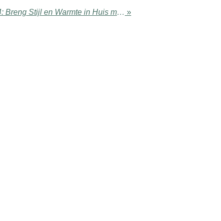
Feestdagen Trends 2024: Breng Stijl en Warmte in Huis met NUUW at Home
»