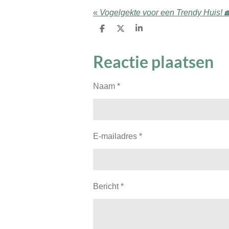
«
Vogelgekte voor een Trendy Huis! 
D
D
S
e
e
h
l
e
a
Reactie plaatsen
e
l
r
n
e
Naam *
E-mailadres *
Bericht *