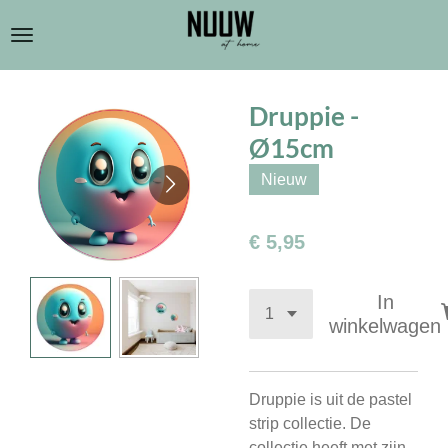
Ga
direct
naar
de
Druppie -
hoofdinhoud
Ø15cm
Nieuw
€ 5,95
In
winkelwagen
Druppie is uit de pastel
strip collectie. De
collectie heeft met zijn