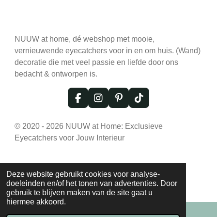
NUUW at home, dé webshop met mooie,
vernieuwende eyecatchers voor in en om huis. (Wand)
decoratie die met veel passie en liefde door ons
bedacht & ontworpen is.
F
I
P
T
a
n
i
i
c
s
n
k
© 2020 - 2026 NUUW at Home: Exclusieve
e
t
t
T
Eyecatchers voor Jouw Interieur
b
a
e
o
o
g
r
k
o
r
e
k
a
s
Deze website gebruikt cookies voor analyse-
m
t
doeleinden en/of het tonen van advertenties. Door
gebruik te blijven maken van de site gaat u
hiermee akkoord.