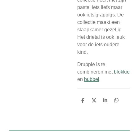
pastel iets liefs maar
ook iets grappigs. De
collectie maakt een
slaapkamer gezellig.
Het drietal is ook leuk
voor de iets oudere
kind.
Druppie is te
combineren met
blokkie
en
bubbel
.
D
D
S
D
e
e
h
e
l
e
a
l
e
l
r
e
n
e
n