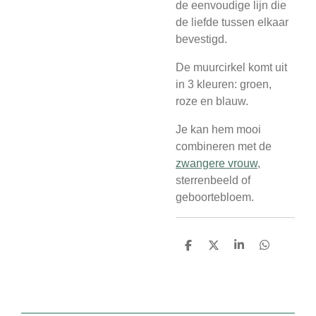
de eenvoudige lijn die
de liefde tussen elkaar
bevestigd.
De muurcirkel komt uit
in 3 kleuren: groen,
roze en blauw.
Je kan hem mooi
combineren met de
zwangere vrouw
,
sterrenbeeld of
geboortebloem.
D
D
S
D
e
e
h
e
l
e
a
l
e
l
r
e
n
e
n