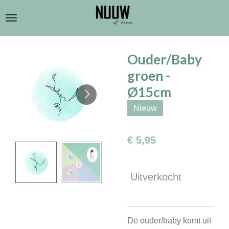
Ga
direct
naar
de
Ouder/Baby
hoofdinhoud
groen -
Ø15cm
Nieuw
€ 5,95
Uitverkocht
De ouder/baby komt uit