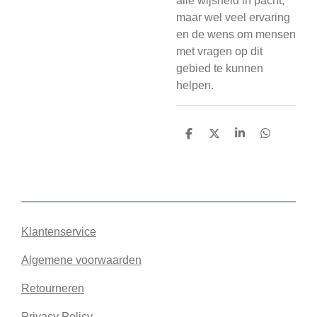
alle wijsheid in pacht,
maar wel veel ervaring
en de wens om mensen
met vragen op dit
gebied te kunnen
helpen.
D
D
S
D
e
e
h
e
l
e
a
l
e
l
r
e
n
e
n
Klantenservice
Algemene voorwaarden
Retourneren
Privacy Policy