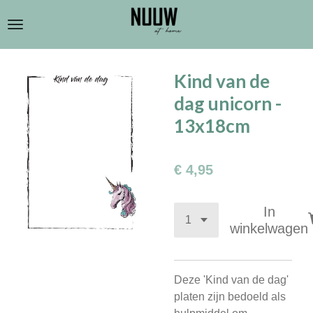
Ga
direct
naar
de
Kind van de
hoofdinhoud
dag unicorn -
13x18cm
€ 4,95
In
winkelwagen
Deze 'Kind van de dag'
platen zijn bedoeld als