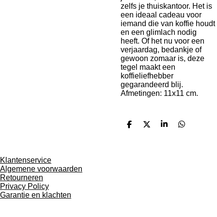
zelfs je thuiskantoor. Het is
een ideaal cadeau voor
iemand die van koffie houdt
en een glimlach nodig
heeft. Of het nu voor een
verjaardag, bedankje of
gewoon zomaar is, deze
tegel maakt een
koffieliefhebber
gegarandeerd blij.
Afmetingen: 11x11 cm.
D
D
S
D
e
e
h
e
l
e
a
l
e
l
r
e
n
e
n
Klantenservice
Algemene voorwaarden
Retourneren
Privacy Policy
Garantie en klachten