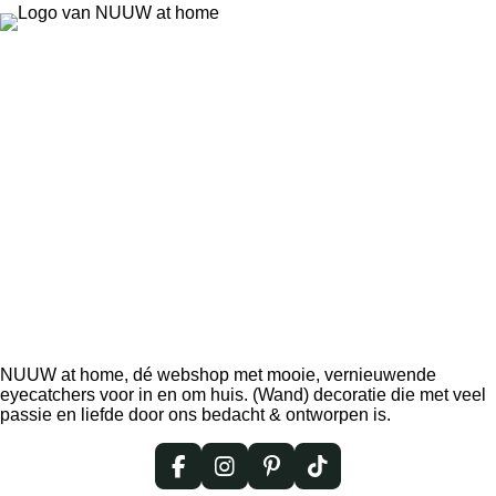
NUUW at home, dé webshop met mooie, vernieuwende
eyecatchers voor in en om huis. (Wand) decoratie die met veel
passie en liefde door ons bedacht & ontworpen is.
F
I
P
T
a
n
i
i