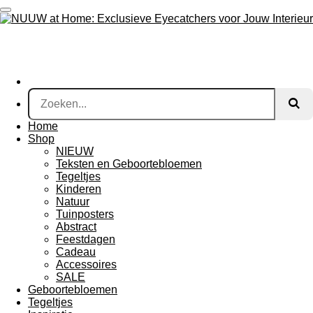
Ga
direct
naar
de
hoofdinhoud
Home
Shop
NIEUW
Teksten en Geboortebloemen
Tegeltjes
Kinderen
Natuur
Tuinposters
Abstract
Feestdagen
Cadeau
Accessoires
SALE
Geboortebloemen
Tegeltjes