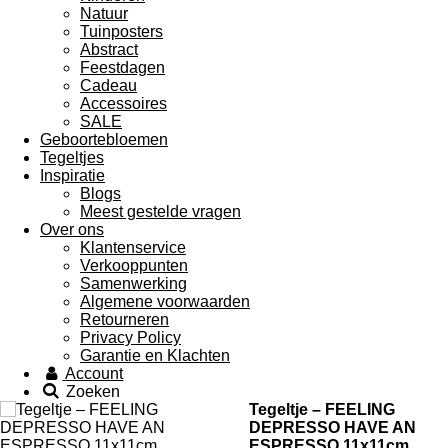
Natuur
Tuinposters
Abstract
Feestdagen
Cadeau
Accessoires
SALE
Geboortebloemen
Tegeltjes
Inspiratie
Blogs
Meest gestelde vragen
Over ons
Klantenservice
Verkooppunten
Samenwerking
Algemene voorwaarden
Retourneren
Privacy Policy
Garantie en Klachten
Account
Zoeken
Tegeltje – FEELING
DEPRESSO HAVE AN
ESPRESSO 11x11cm