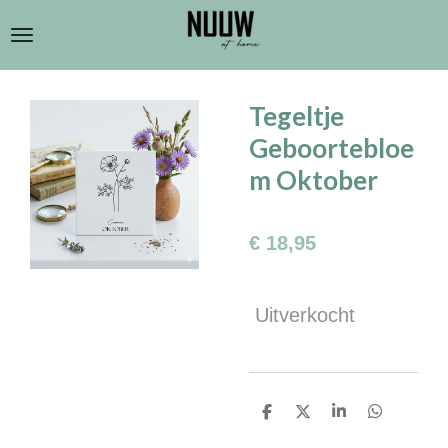
Ga
direct
naar
de
Tegeltje
hoofdinhoud
Geboortebloe
m Oktober
€ 18,95
Uitverkocht
D
D
S
D
e
e
h
e