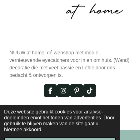
NUUW at home, dé webshop met mooie,
vernieuwende eyecatchers voor in en om huis. (Wand)
decoratie die met veel passie en liefde door ons
bedacht & ontworpen is.
F
I
P
T
a
n
i
i
c
s
n
k
© 2020 - 2026 NUUW at Home: Exclusieve
e
t
t
T
Deze website gebruikt cookies voor analyse-
Eyecatchers voor Jouw Interieur
b
a
e
o
doeleinden en/of het tonen van advertenties. Door
o
g
r
k
gebruik te blijven maken van de site gaat u
o
r
e
hiermee akkoord.
k
a
s