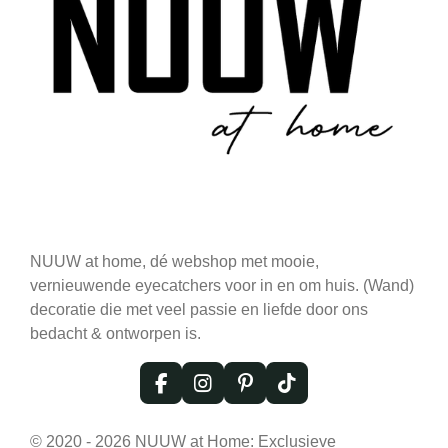
NUUW at home, dé webshop met mooie,
vernieuwende eyecatchers voor in en om huis. (Wand)
decoratie die met veel passie en liefde door ons
bedacht & ontworpen is.
F
I
P
T
a
n
i
i
c
s
n
k
© 2020 - 2026 NUUW at Home: Exclusieve