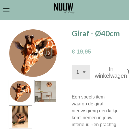
Ga
direct
naar
de
Giraf - Ø40cm
hoofdinhoud
€ 19,95
In
winkelwagen
Een speels item
waarop de giraf
nieuwsgierig een kijkje
komt nemen in jouw
interieur. Een prachtig