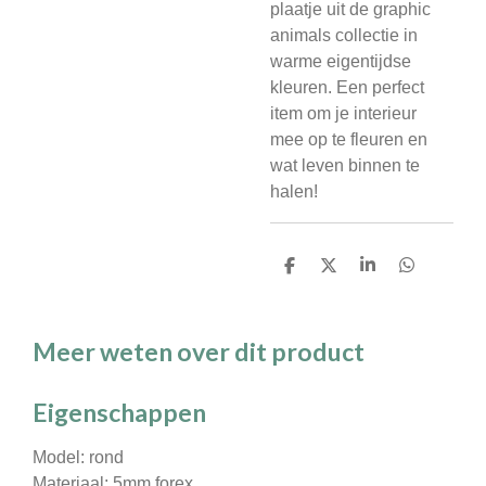
plaatje uit de graphic
animals collectie in
warme eigentijdse
kleuren. Een perfect
item om je interieur
mee op te fleuren en
wat leven binnen te
halen!
D
D
S
D
e
e
h
e
l
e
a
l
e
l
r
e
n
e
n
Meer weten over dit product
Eigenschappen
Model: rond
Materiaal: 5mm forex