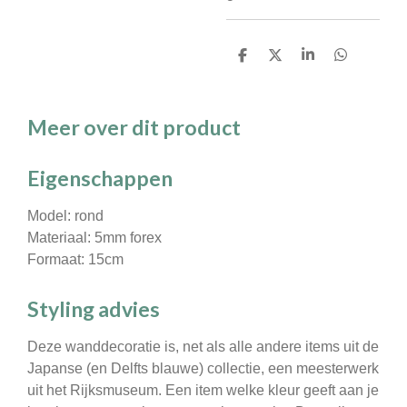
D
D
S
D
e
e
h
e
l
e
a
l
e
l
r
e
n
e
n
Meer over dit product
Eigenschappen
Model: rond
Materiaal: 5mm forex
Formaat: 15cm
Styling advies
Deze wanddecoratie is, net als alle andere items uit de
Japanse (en Delfts blauwe) collectie, een meesterwerk
uit het Rijksmuseum. Een item welke kleur geeft aan je