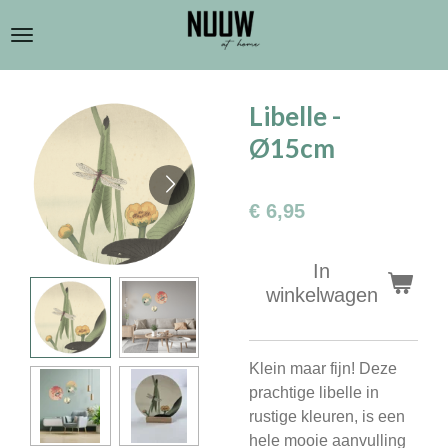
Ga
direct
naar
de
Libelle -
hoofdinhoud
Ø15cm
€ 6,95
In
winkelwagen
Klein maar fijn! Deze
prachtige libelle in
rustige kleuren, is een
hele mooie aanvulling