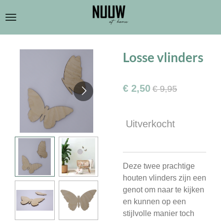
Ga
direct
naar
de
Losse vlinders
hoofdinhoud
€ 2,50
€ 9,95
Uitverkocht
Deze twee prachtige
houten vlinders zijn een
genot om naar te kijken
en kunnen op een
stijlvolle manier toch