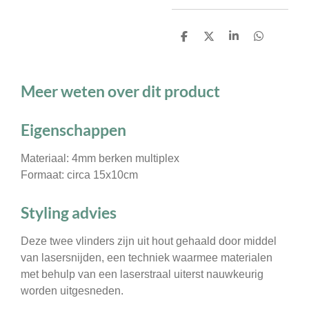
D
D
S
D
e
e
h
e
l
e
a
l
e
l
r
e
n
e
n
Meer weten over dit product
Eigenschappen
Materiaal: 4mm berken multiplex
Formaat: circa 15x10cm
Styling advies
Deze twee vlinders zijn uit hout gehaald door middel
van lasersnijden, een techniek waarmee materialen
met behulp van een laserstraal uiterst nauwkeurig
worden uitgesneden.