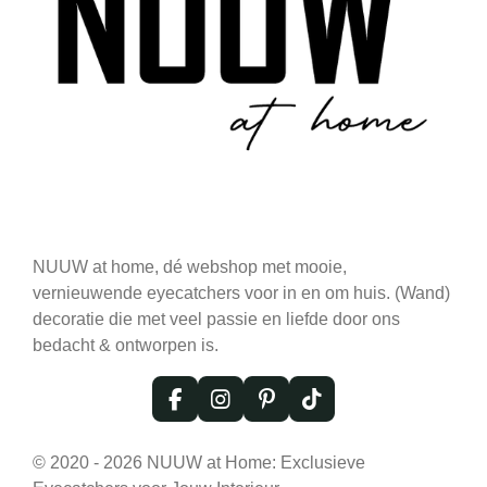
NUUW at home, dé webshop met mooie,
vernieuwende eyecatchers voor in en om huis. (Wand)
decoratie die met veel passie en liefde door ons
bedacht & ontworpen is.
F
I
P
T
a
n
i
i
c
s
n
k
© 2020 - 2026 NUUW at Home: Exclusieve
e
t
t
T