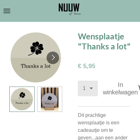
Ga
direct
naar
de
Wensplaatje
hoofdinhoud
"Thanks a lot"
€ 5,95
In
winkelwagen
Dit prachtige
wensplaatje is een
cadeautje om te
geven...aan een ander