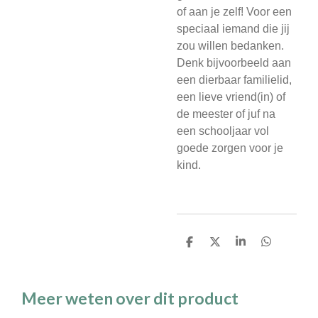
of aan je zelf! Voor een
speciaal iemand die jij
zou willen bedanken.
Denk bijvoorbeeld aan
een dierbaar familielid,
een lieve vriend(in) of
de meester of juf na
een schooljaar vol
goede zorgen voor je
kind.
D
D
S
D
e
e
h
e
l
e
a
l
e
l
r
e
n
e
n
Meer weten over dit product