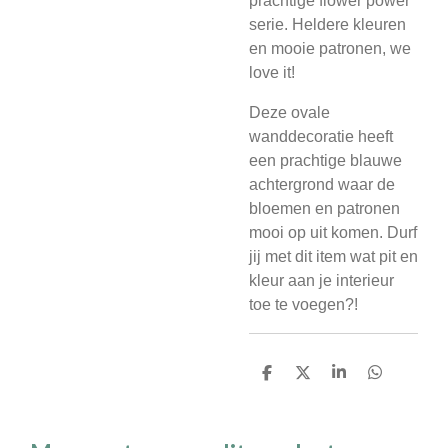
prachtige flower power
serie. Heldere kleuren
en mooie patronen, we
love it!
Deze ovale
wanddecoratie heeft
een prachtige blauwe
achtergrond waar de
bloemen en patronen
mooi op uit komen. Durf
jij met dit item wat pit en
kleur aan je interieur
toe te voegen?!
D
D
S
D
e
e
h
e
l
e
a
l
e
l
r
e
n
e
n