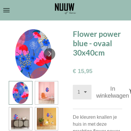
Ga
direct
naar
de
Flower power
hoofdinhoud
blue - ovaal
30x40cm
€ 15,95
In
winkelwagen
De kleuren knallen je
huis in met deze