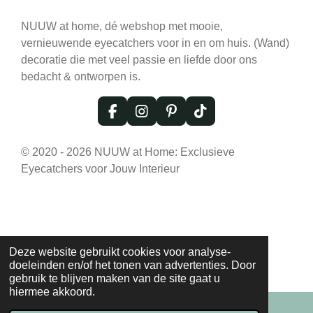
NUUW at home, dé webshop met mooie,
vernieuwende eyecatchers voor in en om huis. (Wand)
decoratie die met veel passie en liefde door ons
bedacht & ontworpen is.
F
I
P
T
a
n
i
i
c
s
n
k
© 2020 - 2026 NUUW at Home: Exclusieve
e
t
t
T
Eyecatchers voor Jouw Interieur
b
a
e
o
o
g
r
k
o
r
e
k
a
s
m
t
Deze website gebruikt cookies voor analyse-
doeleinden en/of het tonen van advertenties. Door
gebruik te blijven maken van de site gaat u
hiermee akkoord.