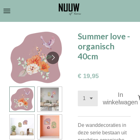
Ga
direct
naar
de
Summer love -
hoofdinhoud
organisch
40cm
€ 19,95
In
winkelwagen
De wanddecoraties in
deze serie bestaan uit