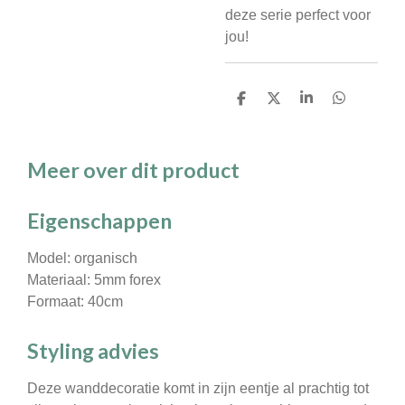
deze serie perfect voor
jou!
D
D
S
D
e
e
h
e
l
e
a
l
e
l
r
e
n
e
n
Meer over dit product
Eigenschappen
Model: organisch
Materiaal: 5mm forex
Formaat: 40cm
Styling advies
Deze wanddecoratie komt in zijn eentje al prachtig tot