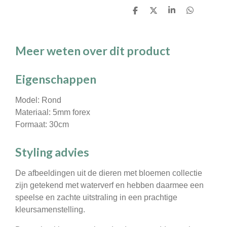
D
D
S
D
e
e
h
e
l
e
a
l
e
l
r
e
n
e
n
Meer weten over dit product
Eigenschappen
Model: Rond
Materiaal: 5mm forex
Formaat: 30cm
Styling advies
De afbeeldingen uit de dieren met bloemen collectie
zijn getekend met waterverf en hebben daarmee een
speelse en zachte uitstraling in een prachtige
kleursamenstelling.