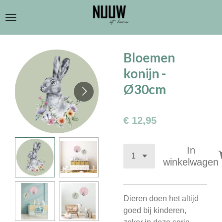
Ga
direct
naar
de
Bloemen
hoofdinhoud
konijn -
Ø30cm
€ 12,95
In
winkelwagen
Dieren doen het altijd
goed bij kinderen,