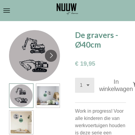
Ga
direct
naar
de
De gravers -
hoofdinhoud
Ø40cm
€ 19,95
In
winkelwagen
Work in progress! Voor
alle kinderen die van
werkvoertuigen houden
is deze serie een