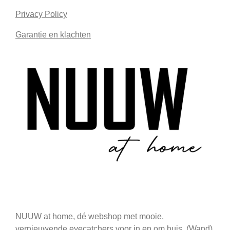
Privacy Policy
Garantie en klachten
NUUW at home, dé webshop met mooie,
vernieuwende eyecatchers voor in en om huis. (Wand)