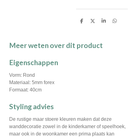
D
D
S
D
e
e
h
e
l
e
a
l
e
l
r
e
n
e
n
Meer weten over dit product
Eigenschappen
Vorm: Rond
Materiaal: 5mm forex
Formaat: 40cm
Styling advies
De rustige maar stoere kleuren maken dat deze
wanddecoratie zowel in de kinderkamer of speelhoek,
maar ook in de woonkamer een prima plaats kan