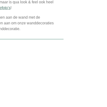
 maar is qua look & feel ook heel
efoto's
!
ngen aan de wand met de
eden aan om onze wanddecoraties
nddecoratie.