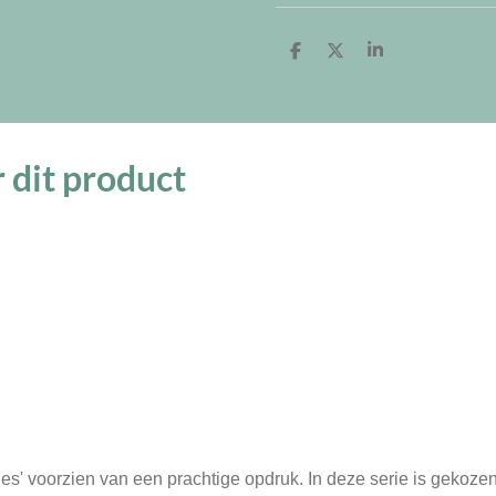
D
D
S
e
e
h
l
e
a
e
l
r
n
e
 dit product
itjes' voorzien van een prachtige opdruk. In deze serie is gekoze