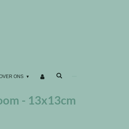
OVER ONS
loom - 13x13cm