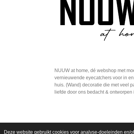
NUUW at home, dé webshop met moo
vernieuwende eyecatchers voor in e
huis. (Wand) decoratie die met veel p
liefde door ons bedacht & ontworpen 
© 2020 - 2026 NUUW at Home: Exclus
Deze website gebruikt cookies voor analyse-doeleinden en/of 