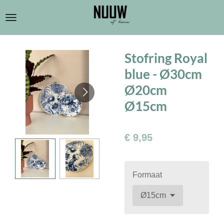
Ga
direct
naar
de
Stofring Royal
hoofdinhoud
blue - Ø30cm
Ø20cm
Ø15cm
€ 9,95
Formaat