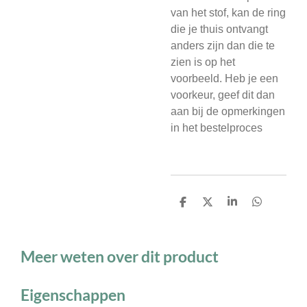
van het stof, kan de ring
die je thuis ontvangt
anders zijn dan die te
zien is op het
voorbeeld. Heb je een
voorkeur, geef dit dan
aan bij de opmerkingen
in het bestelproces
D
D
S
D
e
e
h
e
l
e
a
l
e
l
r
e
n
e
n
Meer weten over dit product
Eigenschappen