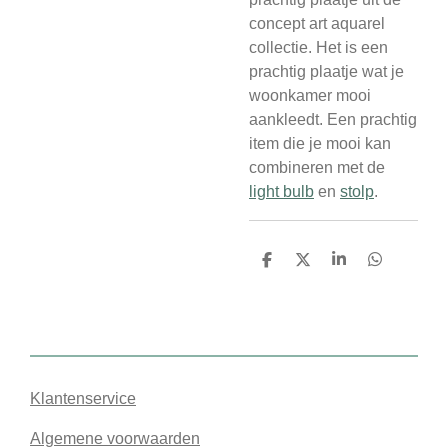
concept art aquarel
collectie. Het is een
prachtig plaatje wat je
woonkamer mooi
aankleedt. Een prachtig
item die je mooi kan
combineren met de
light bulb
en
stolp
.
D
D
S
D
e
e
h
e
l
e
a
l
e
l
r
e
n
e
n
Klantenservice
Algemene voorwaarden