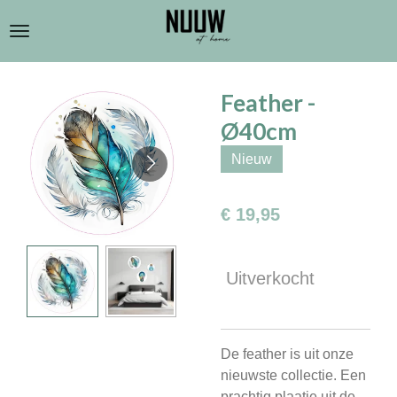
Ga
direct
naar
de
Feather -
hoofdinhoud
Ø40cm
Nieuw
€ 19,95
Uitverkocht
De feather is uit onze
nieuwste collectie. Een
prachtig plaatje uit de