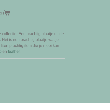
en
 collectie. Een prachtig plaatje uit de
. Het is een prachtig plaatje wat je
Een prachtig item die je mooi kan
b
en
feather
.