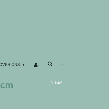
OVER ONS
5cm
Nieuw