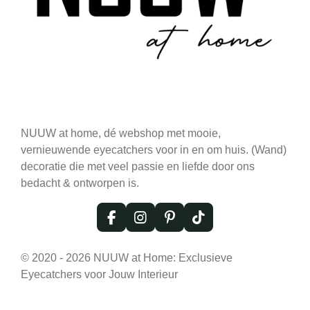
NUUW at home, dé webshop met mooie,
vernieuwende eyecatchers voor in en om huis. (Wand)
decoratie die met veel passie en liefde door ons
bedacht & ontworpen is.
F
I
P
T
a
n
i
i
c
s
n
k
© 2020 - 2026 NUUW at Home: Exclusieve
e
t
t
T
Eyecatchers voor Jouw Interieur
b
a
e
o
o
g
r
k
o
r
e