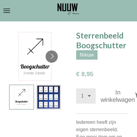
Ga
direct
naar
de
Sterrenbeeld
hoofdinhoud
Boogschutter
Nieuw
€ 8,95
In
winkelwagen
Iedereen heeft zijn
eigen sterrenbeeld.
Een mooi item om op